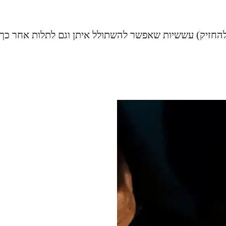
 להחזיק) עששיות שאפשר להשתולל איתן וגם לתלות אחר כך