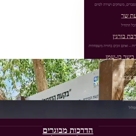
סברים, משחקים ויצירה לסיום
עת שר
כל התחיל
בת בורגין
ות – ואתם זוכים בחוויה משפחתית
ביער בן-שמן
שתשאר אתכם!
 ציונה
ר שבנס ציונה
דיעין
סלול
הדרכות מבוגרים