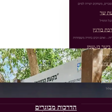
סברים, משחקים ויצירה לסיום
עת שר
כל התחיל
בת בורגין
ות – ואתם זוכים בחוויה משפחתית
ביער בן-שמן
שתשאר אתכם!
 ציונה
ר שבנס ציונה
דיעין
סלול
הדרכות מבוגרים